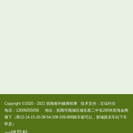
Copyright ©2020 - 2021 抚顺春利修脚按摩 技术支持：
宏瑞科技
电话：13009255058 地址：抚顺市顺城区城东新二中东200米碧海金阁
楼下（乘13-14-15-20-38-54-108-109-808路车都可以，新城路东车站下车
即是）
一键导航